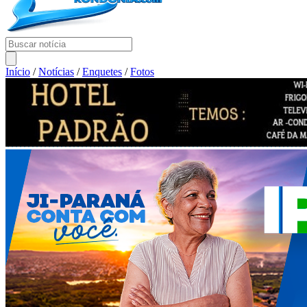
Início
/
Notícias
/
Enquetes
/
Fotos