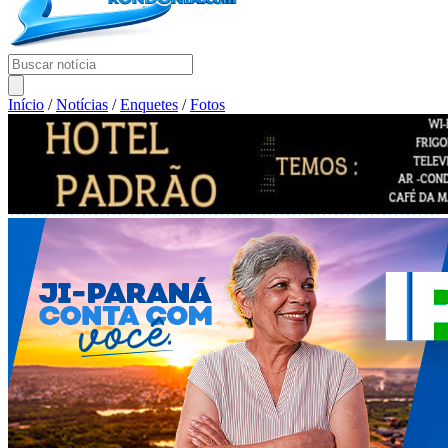
Início
/
Notícias
/
Enquetes
/
Fotos