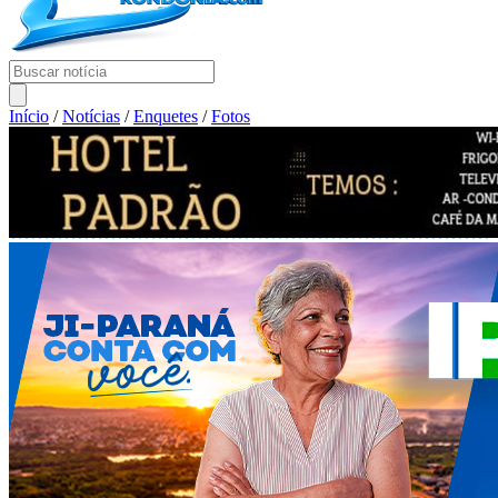
Início
/
Notícias
/
Enquetes
/
Fotos