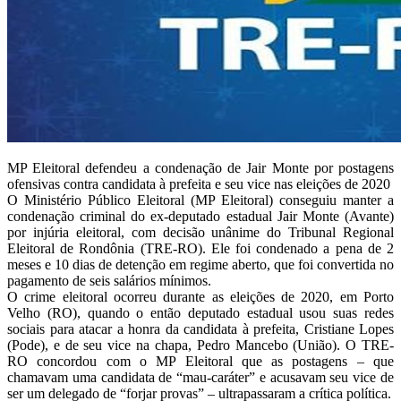
MP Eleitoral defendeu a condenação de Jair Monte por postagens
ofensivas contra candidata à prefeita e seu vice nas eleições de 2020
O Ministério Público Eleitoral (MP Eleitoral) conseguiu manter a
condenação criminal do ex-deputado estadual Jair Monte (Avante)
por injúria eleitoral, com decisão unânime do Tribunal Regional
Eleitoral de Rondônia (TRE-RO). Ele foi condenado a pena de 2
meses e 10 dias de detenção em regime aberto, que foi convertida no
pagamento de seis salários mínimos.
O crime eleitoral ocorreu durante as eleições de 2020, em Porto
Velho (RO), quando o então deputado estadual usou suas redes
sociais para atacar a honra da candidata à prefeita, Cristiane Lopes
(Pode), e de seu vice na chapa, Pedro Mancebo (União). O TRE-
RO concordou com o MP Eleitoral que as postagens – que
chamavam uma candidata de “mau-caráter” e acusavam seu vice de
ser um delegado de “forjar provas” – ultrapassaram a crítica política.