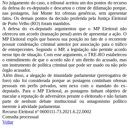
No julgamento do caso, o tribunal aceitou um dos pontos do recurso
da defesa do ex-deputado e descartou o crime de difamação porque,
nas postagens, Jair Monte fez ofensas genéricas, sem apresentar
fatos. Os demais pontos da decisão proferida pela Justiça Eleitoral
de Porto Velho (RO) foram mantidos.
A defesa do ex-deputado argumentou que o MP Eleitoral não
ofereceu um acordo (transação penal) antes de apresentar a ação. O
MP Eleitoral expôs que baseou sua posição no fato de o recorrente
possuir condenação criminal anterior por associação para o tráfico
de entorpecentes. Segundo o MP, a legislação não permite acordo
nesse tipo de situação. Com esse argumento, o TRE-RO estabeleceu
o entendimento de que o acordo não é um direito do acusado, mas
um instrumento de política criminal que pode ser usado ou não pelo
órgão acusador.
Além disso, a alegação de imunidade parlamentar (prerrogativa de
foro) não foi considerada porque as postagens continham ofensas
pessoais em perfis privados, sem nexo com o mandato do ex-
deputado. Para o MP Eleitoral, as postagens tinham objetivo de
macular a reputação de adversários perante o eleitorado e não faziam
parte de nenhum debate institucional ou antagonismo político
inerente à atividade parlamentar.
Recurso Eleitoral nº 0600111-73.2021.6.22.0002
Consulta processual
Voltar