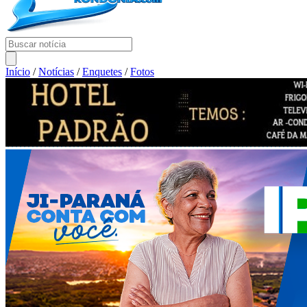
Início
/
Notícias
/
Enquetes
/
Fotos