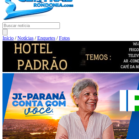
Início
/
Notícias
/
Enquetes
/
Fotos