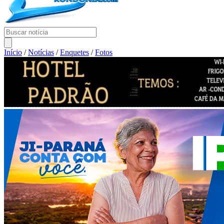
Início
/
Notícias
/
Enquetes
/
Fotos