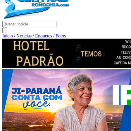
Início
/
Notícias
/
Enquetes
/
Fotos