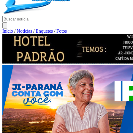
Início
/
Notícias
/
Enquetes
/
Fotos