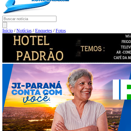
Início
/
Notícias
/
Enquetes
/
Fotos