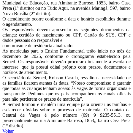
Municipal de Educação, rua Almirante Barroso, 1853, bairro Casa
Preta (1º distrito) ou no Tudo Aqui, na avenida Maringá, 597, bairro
Nova Brasília (2º distrito).
O atendimento ocorre conforme a data e horário escolhidos durante
o agendamento.
Os responsáveis devem apresentar os seguintes documentos da
criança: certidão de nascimento ou CPF, Cartão do SUS, CPF e
dados pessoais do responsável e
comprovante de residência atualizado.
As matrículas para o Ensino Fundamental terão início no mês de
dezembro de 2025, conforme o cronograma estabelecido pela
Semed. Os responsáveis deverão procurar diretamente a escola de
interesse, que já possui edital próprio com prazos, documentos e
horários de atendimento.
O secretário da Semed, Robson Casula, ressaltou a necessidade de
as famílias ficarem atentas às datas. “Nosso compromisso é garantir
que todas as crianças tenham acesso às vagas de forma organizada e
transparente. Pedimos que os pais acompanhem os canais oficiais
para não perderem os prazos de matrícula”.
A Semed formou e mantém uma equipe para orientar as famílias e
esclarecer dúvidas sobre o processo de matrícula. O contato da
Central de Vagas é pelo número (69) 9 9235-5513, ou
presencialmente na rua Almirante Barroso, 1853,, bairro Casa Preta
(1º distrito).
Voltar