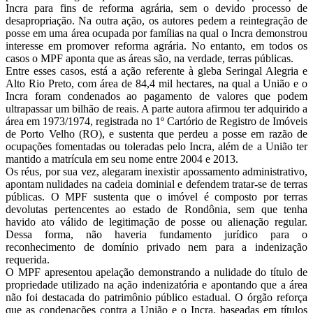
Incra para fins de reforma agrária, sem o devido processo de
desapropriação. Na outra ação, os autores pedem a reintegração de
posse em uma área ocupada por famílias na qual o Incra demonstrou
interesse em promover reforma agrária. No entanto, em todos os
casos o MPF aponta que as áreas são, na verdade, terras públicas.
Entre esses casos, está a ação referente à gleba Seringal Alegria e
Alto Rio Preto, com área de 84,4 mil hectares, na qual a União e o
Incra foram condenados ao pagamento de valores que podem
ultrapassar um bilhão de reais. A parte autora afirmou ter adquirido a
área em 1973/1974, registrada no 1º Cartório de Registro de Imóveis
de Porto Velho (RO), e sustenta que perdeu a posse em razão de
ocupações fomentadas ou toleradas pelo Incra, além de a União ter
mantido a matrícula em seu nome entre 2004 e 2013.
Os réus, por sua vez, alegaram inexistir apossamento administrativo,
apontam nulidades na cadeia dominial e defendem tratar-se de terras
públicas. O MPF sustenta que o imóvel é composto por terras
devolutas pertencentes ao estado de Rondônia, sem que tenha
havido ato válido de legitimação de posse ou alienação regular.
Dessa forma, não haveria fundamento jurídico para o
reconhecimento de domínio privado nem para a indenização
requerida.
O MPF apresentou apelação demonstrando a nulidade do título de
propriedade utilizado na ação indenizatória e apontando que a área
não foi destacada do patrimônio público estadual. O órgão reforça
que as condenações contra a União e o Incra, baseadas em títulos