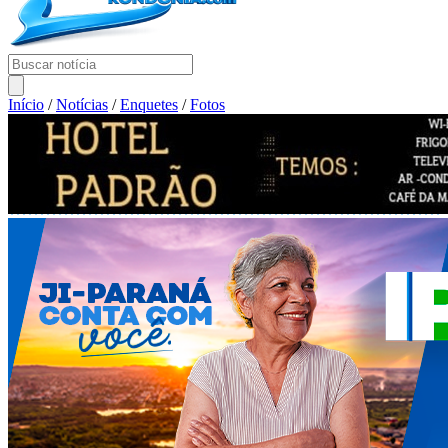
Início
/
Notícias
/
Enquetes
/
Fotos