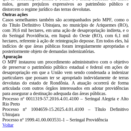
nulos, geram prejuízos expressivos ao patrimônio público e
distorcem o regime jurídico das terras devolutas.
Outras ações
Casos semelhantes também são acompanhados pelo MPF, como o
do Título Definitivo Ubirajara, no município de Ariquemes (RO),
com 39,6 mil hectares, em uma ação de desapropriação indireta, e o
do Seringal Providência, em Itapuã do Oeste (RO), com 6,1 mil
hectares, referente à ação de reintegração deposse. Em todos eles, há
indícios de que áreas públicas foram irregularmente apropriadas e
posteriormente objeto de demandas indenizatórias.
Apuração
O MPF instaurou um procedimento administrativo com o objetivo
de preservar o patrimônio público estadual e federal em ações de
desapropriação em que a União vem sendo condenada a indenizar
particulares que possam ter se apropriado indevidamente de terras
devolutas do estado de Rondônia. A atuação ocorrerá de forma
articulada com outros órgãos interessados em adotar providências
para assegurar a destinação adequada das áreas públicas.
Processo nº 0011319-57.2016.4.01.4100 – Seringal Alegria e Alto
Rio Preto
Processo nº 1004659-15.2025.4.01.4100 – Título Definitivo
Ubirajara
Processo nº 1999.41.00.003531-1 – Seringal Providência
Voltar