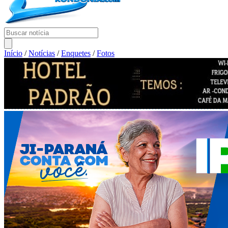
Início
/
Notícias
/
Enquetes
/
Fotos