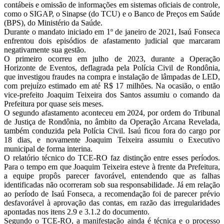
contábeis e omissão de informações em sistemas oficiais de controle,
como o SIGAP, o Sinapse (do TCU) e o Banco de Preços em Saúde
(BPS), do Ministério da Saúde.
Durante o mandato iniciado em 1º de janeiro de 2021, Isaú Fonseca
enfrentou dois episódios de afastamento judicial que marcaram
negativamente sua gestão.
O primeiro ocorreu em julho de 2023, durante a Operação
Horizonte de Eventos, deflagrada pela Polícia Civil de Rondônia,
que investigou fraudes na compra e instalação de lâmpadas de LED,
com prejuízo estimado em até R$ 17 milhões. Na ocasião, o então
vice-prefeito Joaquim Teixeira dos Santos assumiu o comando da
Prefeitura por quase seis meses.
O segundo afastamento aconteceu em 2024, por ordem do Tribunal
de Justiça de Rondônia, no âmbito da Operação Arcana Revelada,
também conduzida pela Polícia Civil. Isaú ficou fora do cargo por
18 dias, e novamente Joaquim Teixeira assumiu o Executivo
municipal de forma interina.
O relatório técnico do TCE-RO faz distinção entre esses períodos.
Para o tempo em que Joaquim Teixeira esteve à frente da Prefeitura,
a equipe propôs parecer favorável, entendendo que as falhas
identificadas não ocorreram sob sua responsabilidade. Já em relação
ao período de Isaú Fonseca, a recomendação foi de parecer prévio
desfavorável à aprovação das contas, em razão das irregularidades
apontadas nos itens 2.9 e 3.1.2 do documento.
Segundo o TCE-RO, a manifestação ainda é técnica e o processo