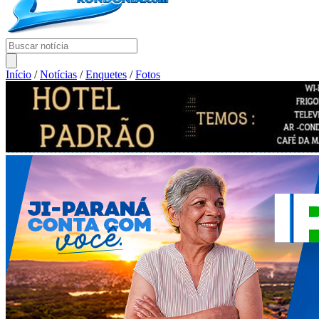
Início
/
Notícias
/
Enquetes
/
Fotos